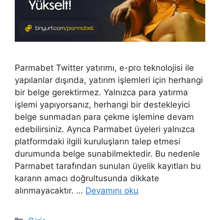
Parmabet Twitter yatırımı, e-pro teknolojisi ile
yapılanlar dışında, yatırım işlemleri için herhangi
bir belge gerektirmez. Yalnızca para yatırma
işlemi yapıyorsanız, herhangi bir destekleyici
belge sunmadan para çekme işlemine devam
edebilirsiniz. Ayrıca Parmabet üyeleri yalnızca
platformdaki ilgili kuruluşların talep etmesi
durumunda belge sunabilmektedir. Bu nedenle
Parmabet tarafından sunulan üyelik kayıtları bu
kararın amacı doğrultusunda dikkate
alınmayacaktır. …
Devamını oku
Kategoriler