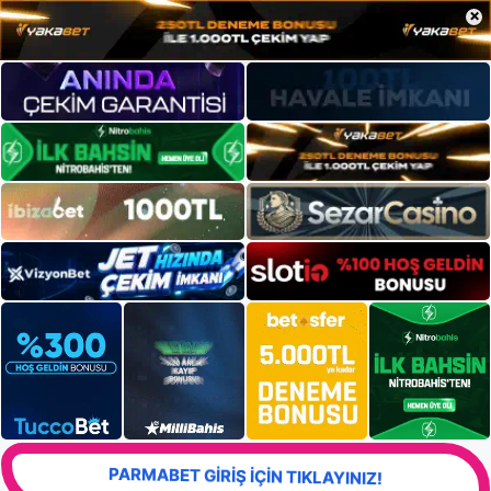
×
PARMABET GİRİŞ İÇİN TIKLAYINIZ!