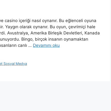
e casino içeriği nasıl oynanır. Bu eğlenceli oyuna
r. Yaygın olarak oynanır. Bu oyun, çevrimiçi hale
i. Avustralya, Amerika Birleşik Devletleri, Kanada
ulunuyordu. Bingo, birçok insanın oynamaktan
nsanların canlı …
Devamını oku
t Sosyal Medya