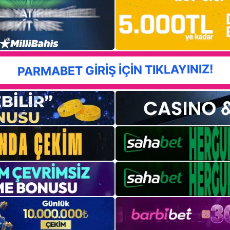
PARMABET GİRİŞ İÇİN TIKLAYINIZ!