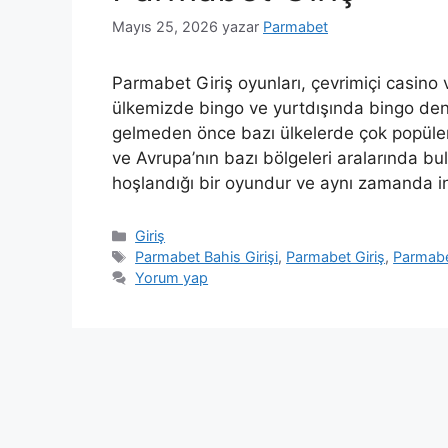
Mayıs 25, 2026
yazar
Parmabet
Parmabet Giriş oyunları, çevrimiçi casino v
ülkemizde bingo ve yurtdışında bingo deni
gelmeden önce bazı ülkelerde çok popülerd
ve Avrupa’nın bazı bölgeleri aralarında b
hoşlandığı bir oyundur ve aynı zamanda i
Kategoriler
Giriş
Etiketler
Parmabet Bahis Girişi
,
Parmabet Giriş
,
Parmabe
Yorum yap