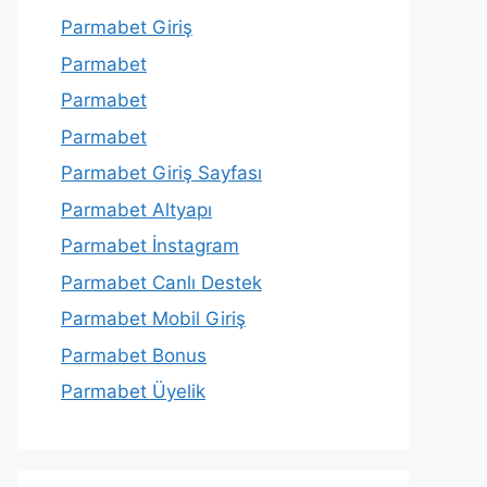
Parmabet Giriş
Parmabet
Parmabet
Parmabet
Parmabet Giriş Sayfası
Parmabet Altyapı
Parmabet İnstagram
Parmabet Canlı Destek
Parmabet Mobil Giriş
Parmabet Bonus
Parmabet Üyelik