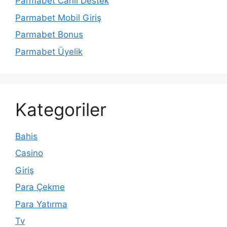
Parmabet Canlı Destek
Parmabet Mobil Giriş
Parmabet Bonus
Parmabet Üyelik
Kategoriler
Bahis
Casino
Giriş
Para Çekme
Para Yatırma
Tv