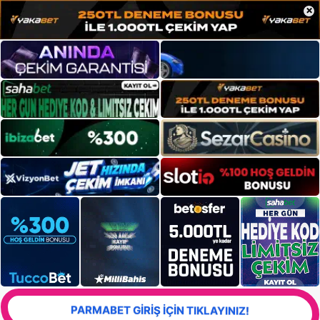
×
PARMABET GİRİŞ İÇİN TIKLAYINIZ!