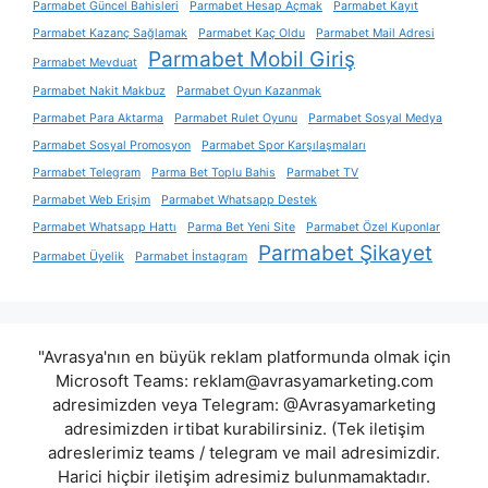
Parmabet Güncel Bahisleri
Parmabet Hesap Açmak
Parmabet Kayıt
Parmabet Kazanç Sağlamak
Parmabet Kaç Oldu
Parmabet Mail Adresi
Parmabet Mobil Giriş
Parmabet Mevduat
Parmabet Nakit Makbuz
Parmabet Oyun Kazanmak
Parmabet Para Aktarma
Parmabet Rulet Oyunu
Parmabet Sosyal Medya
Parmabet Sosyal Promosyon
Parmabet Spor Karşılaşmaları
Parmabet Telegram
Parma Bet Toplu Bahis
Parmabet TV
Parmabet Web Erişim
Parmabet Whatsapp Destek
Parmabet Whatsapp Hattı
Parma Bet Yeni Site
Parmabet Özel Kuponlar
Parmabet Şikayet
Parmabet Üyelik
Parmabet İnstagram
"Avrasya'nın en büyük reklam platformunda olmak için
Microsoft Teams:
reklam@avrasyamarketing.com
adresimizden veya Telegram: @Avrasyamarketing
adresimizden irtibat kurabilirsiniz. (Tek iletişim
adreslerimiz teams / telegram ve mail adresimizdir.
Harici hiçbir iletişim adresimiz bulunmamaktadır.