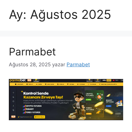
Ay:
Ağustos 2025
Parmabet
Ağustos 28, 2025
yazar
Parmabet