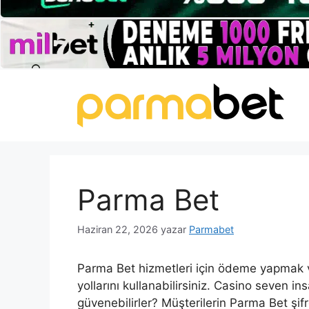
İçeriğe
atla
Parma Bet
Haziran 22, 2026
yazar
Parmabet
Parma Bet hizmetleri için ödeme yapmak ve 
yollarını kullanabilirsiniz. Casino seven i
güvenebilirler? Müşterilerin Parma Bet şifr