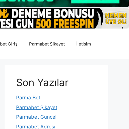
bet Giriş
Parmabet Şikayet
İletişim
Son Yazılar
Parma Bet
Parmabet Şikayet
Parmabet Güncel
Parmabet Adresi