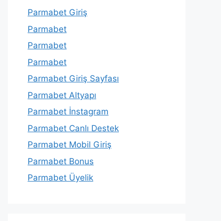
Parmabet Giriş
Parmabet
Parmabet
Parmabet
Parmabet Giriş Sayfası
Parmabet Altyapı
Parmabet İnstagram
Parmabet Canlı Destek
Parmabet Mobil Giriş
Parmabet Bonus
Parmabet Üyelik