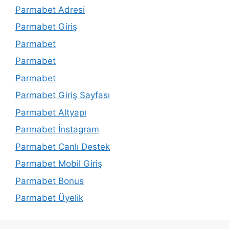
Parmabet Adresi
Parmabet Giriş
Parmabet
Parmabet
Parmabet
Parmabet Giriş Sayfası
Parmabet Altyapı
Parmabet İnstagram
Parmabet Canlı Destek
Parmabet Mobil Giriş
Parmabet Bonus
Parmabet Üyelik