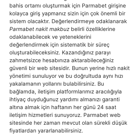
bahis ortamı oluşturmak için Parmabet girişine
kolayca giriş yapmanız sizin için çok önemli bir
sistem olacaktır. Değerlendirmeye odaklanarak
Parmabet nakit makbuz
belirli özelliklerine
odaklanabilecek ve yeteneklerini
değerlendirmek için sistematik bir süreç
oluşturabileceksiniz. Kazandığınız parayı
zahmetsizce hesabınıza aktarabileceğiniz
güvenli bir web sitesidir. Bunun yerine hızlı nakit
yönetimi sunuluyor ve bu doğrultuda aynı hızı
yakalamanın yollarını bulabilirsiniz. Bu
bağlamda, iletişim platformlarımız aracılığıyla
ihtiyaç duyduğunuz yardımı almanızı garanti
altına almak için haftanın her günü 24 saat
iletişim hizmetleri sunuyoruz. Parmabet web
sitesinde her zaman mevcut olan sürekli düşük
fiyatlardan yararlanabilirsiniz.