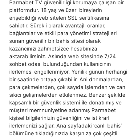
Parmabet TV güvenilirliği korumaya çalışan bir
platformdur. 18 yaş ve üzeri bireylerin
erişebildiği web siteleri SSL sertifikasına
sahiptir. Sürekli olarak avantajlı oranlar,
bağlantılar ve etkili para yönetimi stratejileri
sunan güvenilir bir bahis sitesi olarak
kazancınızı zahmetsizce hesabınıza
aktarabilirsiniz. Aslında web sitesinde 7/24
sohbet odası bulunduğundan kullanıcının
ilerlemesi engellenmiyor. Yenilik günün herhangi
bir saatinde ortaya çıkabilir. Ani donmalardan,
para çekmelerden, çok sayıda işlemden ve can
sıkıcı gelişmelerden etkilenmez. Benzer şekilde
kapsamlı bir güvenlik sistemi ile donatılmış ve
müşteri memnuniyetine adanmış Parmabet
kişisel bilgilerinizin güvenliğini ve istikrarlı
ilerlemenizi sağlar. Ana sayfadaki ‘canlı bahis’
bölümüne tıkladığınızda karşınıza çok çeşitli