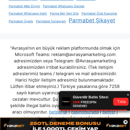
Parmabet Web Erişim
Parmabet Whatsapp Destek
Parmabet Whatsapp Hattı
Parma Bet Yeni Site
Parmabet Özel Kuponlar
Parmabet Şikayet
Parmabet Üyelik
Parmabet İnstagram
"Avrasya'nın en büyük reklam platformunda olmak için
Microsoft Teams:
reklam@avrasyamarketing.com
adresimizden veya Telegram: @Avrasyamarketing
adresimizden irtibat kurabilirsiniz. (Tek iletişim
adreslerimiz teams / telegram ve mail adresimizdir.
Harici hiçbir iletişim adresimiz bulunmamaktadır.
Lütfen itibar etmeyiniz.) Türkiye yasalarına göre 7258
sayılı kanun uyarınca yasa dışı bahis oynamanın
cezaları mevcuttur. Şu an bulunduğunuz site hiç bir
şekilde illegal bahis oyunları oynatmıyor ve oynamaya
aracı olmuyordur.
betperial
|
casinoburada
|
betlist
|
giriscasibom
|
boombet
|
lionbet
|
lugabet
|
×
magnumbet
"