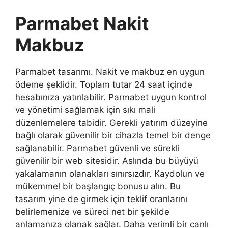
Parmabet Nakit
Makbuz
Parmabet tasarımı. Nakit ve makbuz en uygun
ödeme şeklidir. Toplam tutar 24 saat içinde
hesabınıza yatırılabilir. Parmabet uygun kontrol
ve yönetimi sağlamak için sıkı mali
düzenlemelere tabidir. Gerekli yatırım düzeyine
bağlı olarak güvenilir bir cihazla temel bir denge
sağlanabilir. Parmabet güvenli ve sürekli
güvenilir bir web sitesidir. Aslında bu büyüyü
yakalamanın olanakları sınırsızdır. Kaydolun ve
mükemmel bir başlangıç ​​bonusu alın. Bu
tasarım yine de girmek için teklif oranlarını
belirlemenize ve süreci net bir şekilde
anlamanıza olanak sağlar. Daha verimli bir canlı