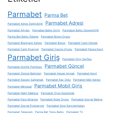
Parmabet
Parma Bet
Parmabet Adresi
Parmabet Adres Değişikliği
Parmabet Altyapı
Parmabet Bahis Girişi
Parmabet Bahis Güvenilirliği
Parma Bet Bahis Ödeme
Parmabet Bingo Oyunu
Parmabet Blackjack Adresi
Parmabet Bonus
Parmabet Canlı Destek
Parmabet Canlı Krupiyer
Parmabet Casino Oyunu
Parmabet Fatura Kayıt
Parmabet Giriş
Parmabet Giriş Sayfası
Parmabet Güncel
Parmabet Gizlilik Politikası
Parmabet Güncel Bahisleri
Parmabet Hesap Açmak
Parmabet Kayıt
Parmabet Kazanç Sağlamak
Parmabet Kaç Oldu
Parmabet Mail Adresi
Parmabet Mobil Giriş
Parmabet Mevduat
Parmabet Nakit Makbuz
Parmabet Oyun Kazanmak
Parmabet Para Aktarma
Parmabet Rulet Oyunu
Parmabet Sosyal Medya
Parmabet Sosyal Promosyon
Parmabet Spor Karşılaşmaları
Parmabet Telegram
Parma Bet Toplu Bahis
Parmabet TV