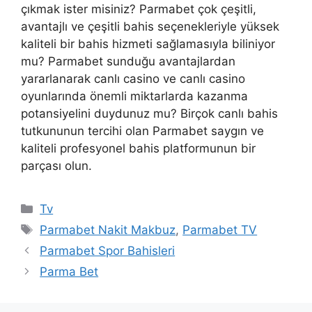
çıkmak ister misiniz? Parmabet çok çeşitli,
avantajlı ve çeşitli bahis seçenekleriyle yüksek
kaliteli bir bahis hizmeti sağlamasıyla biliniyor
mu? Parmabet sunduğu avantajlardan
yararlanarak canlı casino ve canlı casino
oyunlarında önemli miktarlarda kazanma
potansiyelini duydunuz mu? Birçok canlı bahis
tutkununun tercihi olan Parmabet saygın ve
kaliteli profesyonel bahis platformunun bir
parçası olun.
Kategoriler
Tv
Etiketler
Parmabet Nakit Makbuz
,
Parmabet TV
Parmabet Spor Bahisleri
Parma Bet